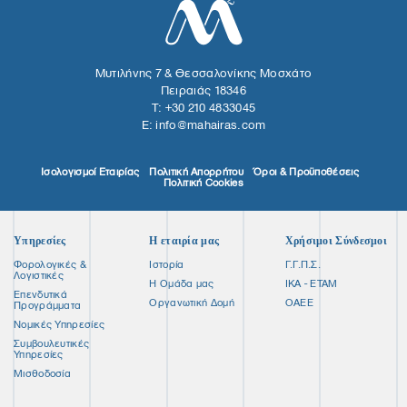
Μυτιλήνης 7 & Θεσσαλονίκης
Μοσχάτο
Πειραιάς 18346
T: +30 210 4833045
E: info@mahairas.com
Ισολογισμοί Εταιρίας
Πολιτική Απορρήτου
Όροι & Προϋποθέσεις
Πολιτική Cookies
Υπηρεσίες
Η εταιρία μας
Χρήσιμοι Σύνδεσμοι
Φορολογικές &
Ιστορία
Γ.Γ.Π.Σ.
Λογιστικές
Η Ομάδα μας
ΙΚΑ - ΕΤΑΜ
Επενδυτικά
Οργανωτική Δομή
ΟΑΕΕ
Προγράμματα
Νομικές Υπηρεσίες
Συμβουλευτικές
Υπηρεσίες
Μισθοδοσία