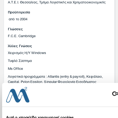
Α.Τ.Ε.Ι. Θεσσαλίας, Τμήμα Λογιστικής και Χρηματοοικονομικής
Προϋπηρεσία
από το 2004
Γλώσσες
F.C.E. Cambridge
Άλλες Γνώσεις
Χειρισμός Η/Υ Windows
Τυφλό Σύστημα
Ms Office
Λογιστικά προγράμματα : Atlantis (entry & payroll), Κεφάλαιο,
Capital, Pylon Epsilon, Singular Φορολογία Εισοδήματος
Σεμινάρια
Φορολογία Εισοδήματος Φυσικών και Νομικών Προσώπων
(εσωτερικού & εξωτερικού)
Φόρος Προστιθέμενης Αξίας
Αυτή η ιστοσελίδα χρησιμοποιεί cookies