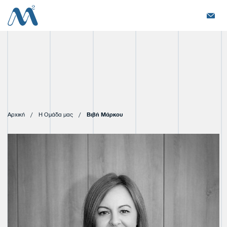
{ "@type": "Person", "@context": "http://schema.org", "image":
"https://www.mahairas.com/uploads/1/image_jpeg/o_1go8o1kgon3mfs61fd1
"name":"Βιβή Μάρκου", "jobTitle":"" }
Αρχική
/
Η Ομάδα μας
/
Βιβή Μάρκου