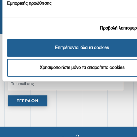
Εμπορικής προώθησης
ΕΠΙΚΟΙΝΩΝΙΑ
Προβολή λεπτομερ
Επιτρέπονται όλα τα cookies
Εγγραφή στο Newsletter
Κάνετε εγγραφή newsletter μας για να παραμείνετε στην
Χρησιμοποιήστε μόνο τα απαραίτητα cookies
επικαιρότητα των επίσημων φορολογικών και ασφαλιστικών νέων.
ΕΓΓΡΑΦΗ