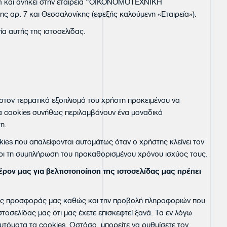
m
και ανήκει στην εταιρεία “ΟΙΚΟΝΟΜΟΤΕΧΝΙΚΗ
 αρ. 7 και Θεσσαλονίκης (εφεξής καλούμενη «Εταιρεία»).
α αυτής της ιστοσελίδας.
 στον τερματικό εξοπλισμό του χρήστη προκειμένου να
α cookies συνήθως περιλαμβάνουν ένα μοναδικό
η.
okies που απαλείφονται αυτομάτως όταν ο χρήστης κλείνει τον
χρι τη συμπλήρωση του προκαθορισμένου χρόνου ισχύος τους.
έρον μας για βελτιστοποίηση της ιστοσελίδας μας πρέπει
η της προσφοράς μας καθώς και την προβολή πληροφοριών που
τοσελίδας μας ότι μας έχετε επισκεφτεί ξανά. Τα εν λόγω
τόματα τα cookies. Ωστόσο, μπορείτε να ρυθμίσετε τον