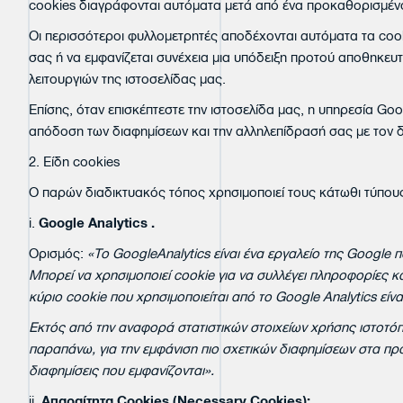
cookies διαγράφονται αυτόματα μετά από ένα προκαθορισμέν
Οι περισσότεροι φυλλομετρητές αποδέχονται αυτόματα τα cook
σας ή να εμφανίζεται συνέχεια μια υπόδειξη προτού αποθηκευ
λειτουργιών της ιστοσελίδας μας.
Επίσης, όταν επισκέπτεστε την ιστοσελίδα μας, η υπηρεσία Goog
απόδοση των διαφημίσεων και την αλληλεπίδρασή σας με τον δ
2. Είδη cookies
Ο παρών διαδικτυακός τόπος χρησιμοποιεί τους κάτωθι τύπου
i.
Google
Analytics
.
Ορισμός:
«Το
GoogleAnalytics
είναι ένα εργαλείο της
Google
π
Μπορεί να χρησιμοποιεί
cookie
για να συλλέγει πληροφορίες κ
κύριο
cookie
που χρησιμοποιείται από το
Google
Analytics
είνα
Εκτός από την αναφορά στατιστικών στοιχείων χρήσης ιστοτό
παραπάνω, για την εμφάνιση πιο σχετικών διαφημίσεων στα πρ
διαφημίσεις που εμφανίζονται».
ii.
Απαραίτητα
Cookies (Necessary Cookies):