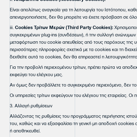
Είναι απολύτως αναγκαία για τη λειτουργία του Ιστότοπου, καθώ
απενεργοποιήσετε, δεν θα μπορείτε να έχετε πρόσβαση σε όλο 
iii.
Cookies
Τρίτων Μερών (
Third
Party
Cookies
):
Χρησιμοποι
συγκεκριμένων plug-ins (συνδέσεων), ή την συλλογή ανώνυμων
μεταφόρτωση του cookie απευθείας από τους παρόχους της υπη
περισσότερες πληροφορίες σχετικά με τα cookies και τη διαχείρ
δεχθείτε αυτά τα cookies, δεν θα επηρεαστεί η λειτουργικότητ
Για την προβολή περιεχομένου τρίτων, πρέπει πρώτα να αποδεχθ
εκφεύγει του ελέγχου μας.
Αν όμως δεν προβάλλετε το συγκεκριμένο περιεχόμενο, δεν το
Οι υπηρεσίες τρίτων εκφεύγουν του ελέγχου της εταιρείας. Οι
3. Αλλαγή ρυθμίσεων
Αλλάζοντας τις ρυθμίσεις του προγράμματος περιήγησης ιστού,
του, καθώς και να εξασφαλίσει τη γενική μη αποδοχή cookies 
ή αποθηκευθεί.