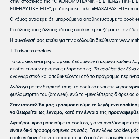
στην ιστοσελίδα της “ΟΙΚΟΝΟΜΟΤΕΧΝΙΚΗΣ ΕΠΕΝΔΥΤΙΚΗΣ ΕΠΕ”
ΕΠΕΝΔΥΤΙΚΗ ΕΠΕ”, με διακριτικό τίτλο «ΜΑΧΑΙΡΑΣ ΕΠΕ» η οπο
Ο νόμος αναφέρει ότι μπορούμε να αποθηκεύσουμε τα cookies 
Για όλους τους άλλους τύπους cookies χρειαζόμαστε την άδει
Η συναίνεσή σας ισχύει για την ακόλουθη διεύθυνση:
www.mah
1. Τι είναι τα cookies:
Τα cookies είναι μικρά αρχεία δεδομένων ή κείμενα κώδικα λ
αποθηκεύσουν ορισμένες πληροφορίες.
Τα cookies δεν δύναν
αναγνωριστικό και αποθηκεύονται από το πρόγραμμα περιήγηση
Ανάλογα με την διάρκειά τους, τα cookies είναι είτε «προσωρι
φυλλομετρητή του (browser), ενώ τα «μεγαλύτερης διάρκειας
Στην ιστοσελίδα μας χρησιμοποιούμε τα λεγόμενα cookies 
να θεωρείται ως έννομο, κατά την έννοια της προαναφερθε
Αφετέρου χρησιμοποιούμε τα cookies, για να αναλύσουμε στα
είναι ειδικά προσαρμοσμένες σε εσάς. Τα εν λόγω cookies μάς
cookies διαγράφονται αυτόματα μετά από ένα προκαθορισμένο