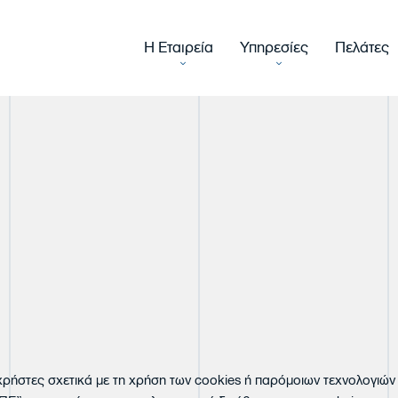
Η Εταιρεία
Υπηρεσίες
Πελάτες
Ιστορία
Φορολογικές & Λογιστι
Η Ομάδα μας
Επενδυτικά Προγράμμα
Οργανωτική Δομή
Νομικές Υπηρεσίες
Συμβουλευτικές Υπηρεσ
Μισθοδοσία
υς χρήστες σχετικά με τη χρήση των cookies ή παρόμοιων τεχνολογ