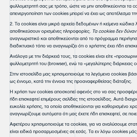
φυλλομετρητή σας με τρόπο, ώστε να μην αποθηκεύονται τα co
απενεργοποίηση των cookies μπορεί να έχει ως αποτέλεσμα τη
2. Τα cookies είναι μικρά αρχεία δεδομένων ή κείμενα κώδικ
αποθηκεύσουν ορισμένες πληροφορίες.
Τα
cookies
δεν δύναν
αναγνωριστικό και αποθηκεύονται από το πρόγραμμα περιήγηση
διαδικτυακό τόπο να αναγνωρίζει ότι ο χρήστης έχει ήδη επισ
Ανάλογα με την διάρκειά τους, τα cookies είναι είτε «προσωρι
φυλλομετρητή του (browser), ενώ τα «μεγαλύτερης διάρκειας
Στην ιστοσελίδα μας χρησιμοποιούμε τα λεγόμενα cookies βάσε
ως έννομο, κατά την έννοια της προαναφερθείσας διάταξης.
Η χρήση των cookies αποσκοπεί αφενός στο να σας προσφέρουμ
ήδη επισκεφτεί επιμέρους σελίδες της ιστοσελίδας. Αυτά δια
ευκολία χρήσης, τα οποία αποθηκεύονται για καθορισμένο χρον
αναγνωρίζουμε αυτόματα ότι μας έχετε ήδη επισκεφτεί, σε ποιε
Αφετέρου χρησιμοποιούμε τα cookies, για να αναλύσουμε στα
είναι ειδικά προσαρμοσμένες σε εσάς. Τα εν λόγω cookies μάς