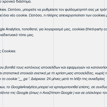
ο χρονικό διάστημα.
ies. Ωστόσο, μπορείτε να ρυθμίσετε τον φυλλομετρητή σας με τρόπ
τεί ένα νέο cookie. Ωστόσο, η πλήρης απενεργοποίηση των cookies
le Analytics, τοποθετεί, για λογαριασμό μας, cookies (third-party 
ιαδικτυακό τόπο μας.
ς Cookies:
ου βοηθά τους κατόχους ιστοσελίδων και εφαρμογών να κατανοήσουν
αι στατιστικά στοιχεία σχετικά με τη χρήση μιας ιστοσελίδας, χωρί
ι το
cookie
"__
ga
".
Διάρκεια: 24 μήνες μετά τη λήξη της συνεδρίας
πων, το
GoogleAnalytics
μπορεί να χρησιμοποιηθεί επίσης, σε συνδ
οϊόντα της
Google
(όπως η Αναζήτηση
Google
) και σε ολόκληρο το