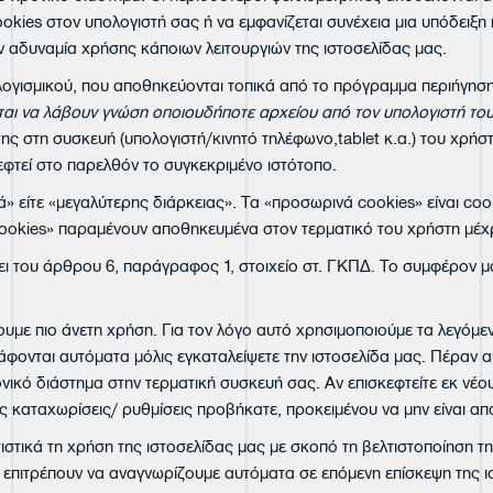
okies στον υπολογιστή σας ή να εμφανίζεται συνέχεια μια υπόδειξη
ν αδυναμία χρήσης κάποιων λειτουργιών της ιστοσελίδας μας.
α λογισμικού, που αποθηκεύονται τοπικά από το πρόγραμμα περιήγησ
ται να λάβουν γνώση οποιουδήποτε αρχείου από τον υπολογιστή το
ς στη συσκευή (υπολογιστή/κινητό τηλέφωνο,tablet κ.α.) του χρήσ
κεφτεί στο παρελθόν το συγκεκριμένο ιστότοπο.
νά» είτε «μεγαλύτερης διάρκειας». Τα «προσωρινά cookies» είναι co
 cookies» παραμένουν αποθηκευμένα στον τερματικό του χρήστη μέ
ι του άρθρου 6, παράγραφος 1, στοιχείο στ. ΓΚΠΔ. Το συμφέρον μας
ε πιο άνετη χρήση. Για τον λόγο αυτό χρησιμοποιούμε τα λεγόμενα 
γράφονται αυτόματα μόλις εγκαταλείψετε την ιστοσελίδα μας. Πέραν
ικό διάστημα στην τερματική συσκευή σας. Αν επισκεφτείτε εκ νέου 
ς καταχωρίσεις/ ρυθμίσεις προβήκατε, προκειμένου να μην είναι απαρ
τιστικά τη χρήση της ιστοσελίδας μας με σκοπό τη βελτιστοποίησ
 επιτρέπουν να αναγνωρίζουμε αυτόματα σε επόμενη επίσκεψη της ισ