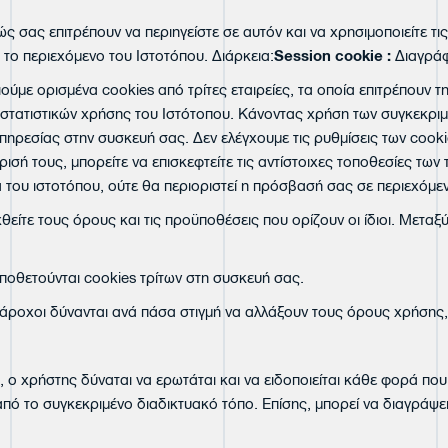
ς σας επιτρέπουν να περιηγείστε σε αυτόν και να χρησιμοποιείτε τις
το περιεχόμενο του Ιστοτόπου. Διάρκεια:
Session
cookie
:
Διαγράφ
ούμε ορισμένα cookies από τρίτες εταιρείες, τα οποία επιτρέπουν τ
 στατιστικών χρήσης του Ιστότοπου. Κάνοντας χρήση των συγκεκριμέ
ρεσίας στην συσκευή σας. Δεν ελέγχουμε τις ρυθμίσεις των cookie
ισή τους, μπορείτε να επισκεφτείτε τις αντίστοιχες τοποθεσίες των 
α του ιστοτόπου, ούτε θα περιοριστεί η πρόσβασή σας σε περιεχόμε
είτε τους όρους και τις προϋποθέσεις που ορίζουν οι ίδιοι. Μεταξύ 
ποθετούνται cookies τρίτων στη συσκευή σας.
 πάροχοι δύνανται ανά πάσα στιγμή να αλλάξουν τους όρους χρήσης,
 ο χρήστης δύναται να ερωτάται και να ειδοποιείται κάθε φορά που
από το συγκεκριμένο διαδικτυακό τόπο. Επίσης, μπορεί να διαγράψε