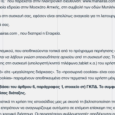
 που παρέχεται στην ηλεκτρονική διεύθυνση:
www.mahairas.co
ία εδρεύει στην Μοσχάτο Αττικής, στη συμβολή των οδών Μυτιλήνης
στη συσκευή σας, εφόσον είναι απολύτως αναγκαία για τη λειτουργί
ά σας.
airas.com
, που διατηρεί η Εταιρεία.
ογισμικού, που αποθηκεύονται τοπικά από το πρόγραμμα περιήγησης
ται να λάβουν γνώση οποιουδήποτε αρχείου από τη συσκευή σας.
Τ
ς στη συσκευή (υπολογιστή/κινητό τηλέφωνο,tablet κ.α.) του χρήστ
νά» είτε «μεγαλύτερης διάρκειας». Τα «προσωρινά cookies» είναι co
 cookies» παραμένουν αποθηκευμένα στον τερματικό του χρήστη μέ
βάσει του άρθρου 6, παράγραφος 1, στοιχείο στ) ΓΚΠΔ. Το συμφ
ίσας διάταξης.
τιστικά τη χρήση της ιστοσελίδας μας με σκοπό τη βελτιστοποίησ
 επιτρέπουν να αναγνωρίζουμε αυτόματα σε επόμενη επίσκεψη της ισ
 χρονικό διάστημα. Οι περισσότεροι φυλλομετρητές αποδέχονται αυ