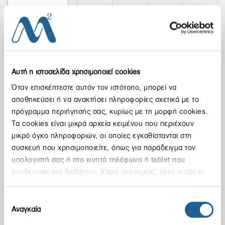
ΙΣΟΛΟΓΙΣΜΟΣ,
2016
ΚΑΤΕΒΑΣΤΕ ΤΟ PDF
Αυτή η ιστοσελίδα χρησιμοποιεί cookies
Όταν επισκέπτεστε αυτόν τον ιστότοπο, μπορεί να
αποθηκεύσει ή να ανακτήσει πληροφορίες σχετικά με το
πρόγραμμα περιήγησής σας, κυρίως με τη μορφή cookies.
Τα cookies είναι μικρά αρχεία κειμένου που περιέχουν
ΙΣΟΛΟΓΙΣΜΟΣ,
μικρό όγκο πληροφοριών, οι οποίες εγκαθίστανται στη
2015
συσκευή που χρησιμοποιείτε, όπως για παράδειγμα τον
υπολογιστή σας ή στο κινητό τηλέφωνο ή tablet που
ΚΑΤΕΒΑΣΤΕ ΤΟ PDF
συνδέονται στο διαδίκτυο. Χάριν συντομίας, όλες αυτές οι
τεχνικές συνδυασμένες θα αναφέρονται στο εξής ως
«cookies». Μπορείτε να κάνετε κλικ για να συναινέσετε στην
Επιλογή
επεξεργασία από εμάς όπως περιγράφεται κατωτέρω.
Αναγκαία
συγκατάθεσης
Εναλλακτικά, μπορείτε να αποκτήσετε πρόσβαση σε πιο